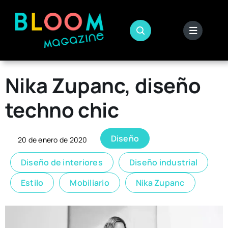
Skip
to
content
Nika Zupanc, diseño
techno chic
Diseño
20 de enero de 2020
Diseño de interiores
Diseño industrial
Estilo
Mobiliario
Nika Zupanc