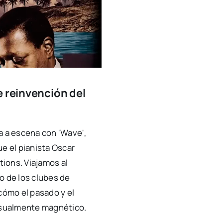
 reinvención del
a a escena con 'Wave',
ue el pianista Oscar
ions. Viajamos al
o de los clubes de
cómo el pasado y el
visualmente magnético.