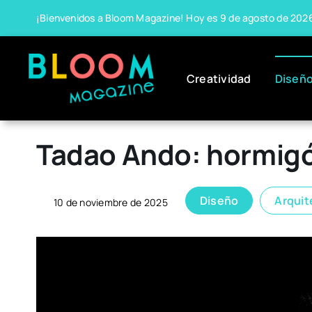
Skip
¡Bienvenidos a Bloom Magazine! Hoy es 9 de agosto de 202
to
content
Creatividad
Diseñ
Tadao Ando: hormigón
Diseño
Arquit
10 de noviembre de 2025