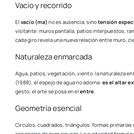
Vacío y recorrido
El
vacío (ma)
no es ausencia, sino
tensión expec
visitante: muros pantalla, patios interpuestos, r
cada giro revela una nueva relación entre muro, cie
Naturaleza enmarcada
Agua, patios, vegetación, viento: la naturaleza e
(1988), el espejo de agua no adorna:
es el altar e
gesto; el arte se posa en el
entre
.
Geometría esencial
Círculos, cuadrados, triángulos: formas primarias 
espaciales de gran riqueza. La austeridad formal no