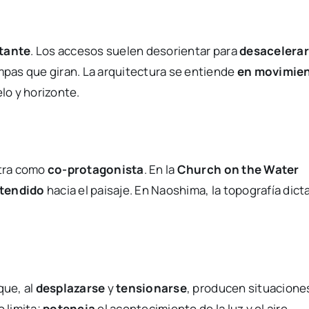
tante
. Los accesos suelen desorientar para
desacelerar
ampas que giran. La arquitectura se entiende
en movimie
lo y horizonte.
ntra como
co-protagonista
. En la
Church on the Water
xtendido
hacia el paisaje. En Naoshima, la topografía dicta
que, al
desplazarse
y
tensionarse
, producen situacione
 limita;
potencia
el acontecimiento de la luz y el aire.