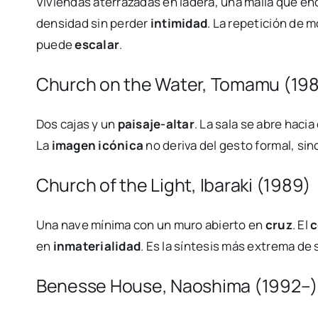
Viviendas aterrazadas en ladera, una malla que e
densidad sin perder
intimidad
. La repetición de 
puede
escalar
.
Church on the Water, Tomamu (19
Dos cajas y un
paisaje-altar
. La sala se abre hacia
La
imagen icónica
no deriva del gesto formal, sin
Church of the Light, Ibaraki (1989)
Una nave mínima con un muro abierto en
cruz
. El
c
en
inmaterialidad
. Es la síntesis más extrema de
Benesse House, Naoshima (1992–) y