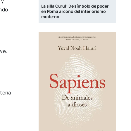
 y
La silla Curul: De símbolo de poder
Ando
en Roma a icono del interiorismo
moderno
eve.
teria