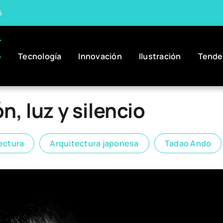
6
o
Tecnología
Innovación
Ilustración
Tende
, luz y silencio
ectura
Arquitectura japonesa
Tadao Ando