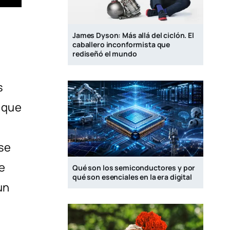
James Dyson: Más allá del ciclón. El
caballero inconformista que
rediseñó el mundo
s
que
 se
e
Qué son los semiconductores y por
qué son esenciales en la era digital
un