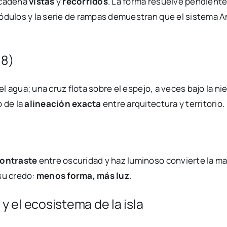
ncadena
vistas
y
recorridos
. La forma resuelve pendiente
módulos y la serie de rampas demuestran que el sistema 
88)
 el agua; una cruz flota sobre el espejo, a veces bajo la ni
o de la
alineación exacta
entre arquitectura y territorio.
ontraste
entre oscuridad y haz luminoso convierte la ma
 su credo:
menos forma, más luz
.
 el ecosistema de la isla