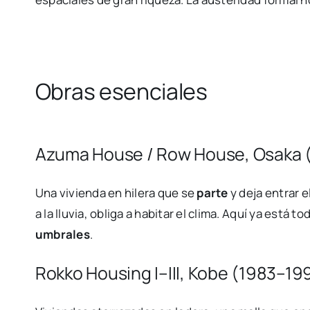
Obras esenciales
Azuma House / Row House, Osaka 
Una vivienda en hilera que se
parte
y deja entrar e
a la lluvia, obliga a habitar el clima. Aquí ya está to
umbrales
.
Rokko Housing I–III, Kobe (1983–19