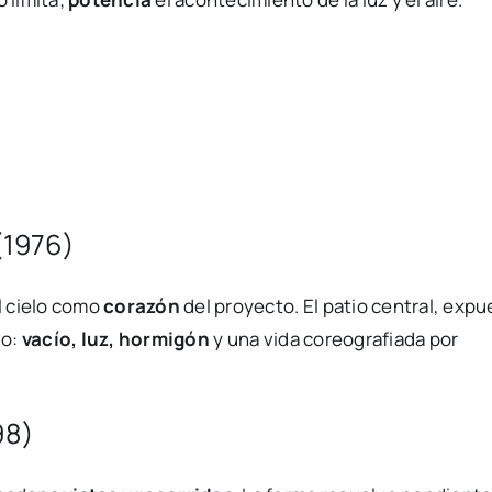
(1976)
l cielo como
corazón
del proyecto. El patio central, exp
do:
vacío, luz, hormigón
y una vida coreografiada por
98)