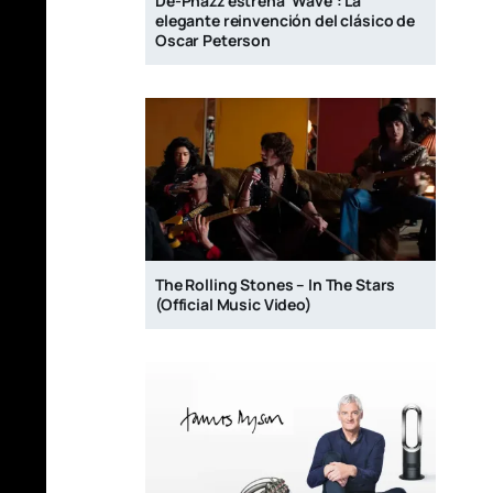
De-Phazz estrena ‘Wave’: La
elegante reinvención del clásico de
Oscar Peterson
The Rolling Stones – In The Stars
(Official Music Video)