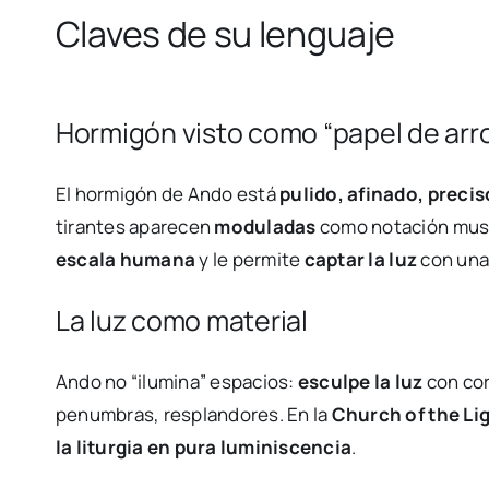
Claves de su lenguaje
Hormigón visto como “papel de arr
El hormigón de Ando está
pulido, afinado, precis
tirantes aparecen
moduladas
como notación music
escala humana
y le permite
captar la luz
con una 
La luz como material
Ando no “ilumina” espacios:
esculpe la luz
con cor
penumbras, resplandores. En la
Church of the Li
la liturgia en pura luminiscencia
.