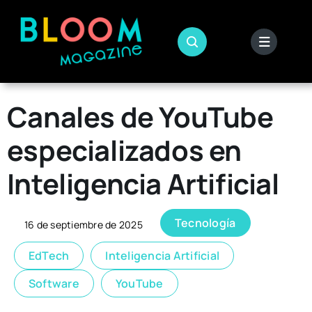
Skip
to
content
Canales de YouTube
especializados en
Inteligencia Artificial
Tecnología
16 de septiembre de 2025
EdTech
Inteligencia Artificial
Software
YouTube