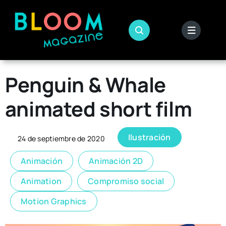
Skip
to
content
Penguin & Whale
animated short film
Ilustración
24 de septiembre de 2020
Animación
Animación 2D
Animation
Compromiso social
Motion Graphics