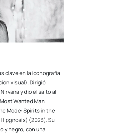
s clave en la iconografía
ón visual). Dirigió
rvana y dio el salto al
 A Most Wanted Man
he Mode: Spirits in the
f Hipgnosis) (2023). Su
co y negro, con una