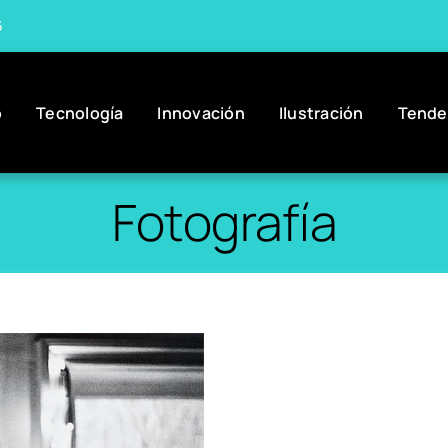
6
o
Tecnología
Innovación
Ilustración
Tende
Fotografía