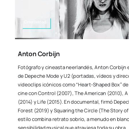
Creatividad
Anton Corbijn
Fotógrafo y cineasta neerlandés, Anton Corbijn e
de Depeche Mode y U2 (portadas, vídeos y direcci
videoclips icónicos como “Heart-Shaped Box” de Ni
cine con Control (2007), The American (2010),
(2014) y Life (2015). En documental, firmó Depec
Forest (2019) y Squaring the Circle (The Story o
estilo combina retrato sobrio, a menudo en blan
sensibilidad musical que atraviesa toda su obra.